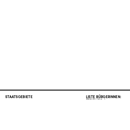
STAATSGEBIETE
LISTE BÜRGERINNEN:
FREIBURG /
FREIBURG / STÜHLINGER K.
STÜHLINGER K.
BERLIN OSLOER STRASSE
WIEN / NORDMANNG.
NEUGRÜNDUNG