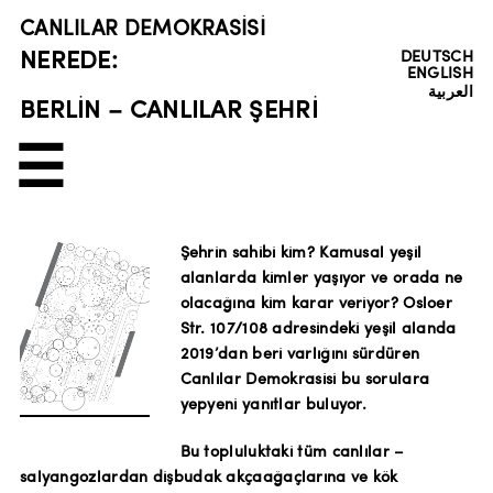
CANLILAR DEMOKRASISI
NEREDE:
DEUTSCH
ENGLISH
العربية
BERLİN – CANLILAR ŞEHRİ
☰
Şehrin sahibi kim? Kamusal yeşil
alanlarda kimler yaşıyor ve orada ne
olacağına kim karar veriyor? Osloer
Str. 107/108 adresindeki yeşil alanda
2019’dan beri varlığını sürdüren
Canlılar Demokrasisi bu sorulara
yepyeni yanıtlar buluyor.
Bu topluluktaki tüm canlılar –
salyangozlardan dişbudak akçaağaçlarına ve kök