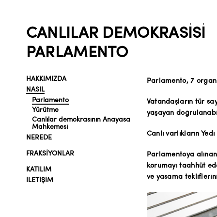
CANLILAR DEMOKRASISI
PARLAMENTO
HAKKIMIZDA
Parlamento, 7 organi
NASIL
Parlamento
Vatandaşların tür say
Yürütme
yaşayan doğrulanabil
Canlılar demokrasinin Anayasa
Mahkemesi
Canlı varlıkların Yedi
NEREDE
FRAKSIYONLAR
Parlamentoya alınan t
korumayı taahhüt ede
KATILIM
ve yasama tekliflerin
İLETİŞİM