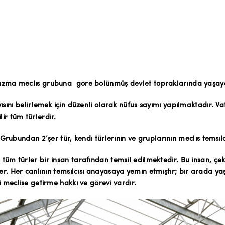
zma meclis grubuna göre bölünmüş devlet topraklarında yaşayan 
ısını belirlemek için düzenli olarak nüfus sayımı yapılmaktadır. V
ir tüm türlerdir.
 Grubundan 2’şer tür, kendi türlerinin ve gruplarının meclis temsilc
üm türler bir insan tarafından temsil edilmektedir. Bu insan, çeki
r. Her canlının temsilcisi anayasaya yemin etmiştir; bir arada ya
i meclise getirme hakkı ve görevi vardır.