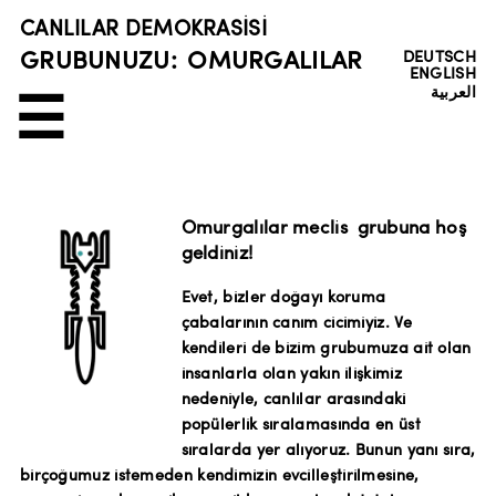
CANLILAR DEMOKRASISI
GRUBUNUZU:
OMURGALILAR
DEUTSCH
ENGLISH
العربية
☰
Omurgalılar meclis grubuna hoş
geldiniz!
Evet, bizler doğayı koruma
çabalarının canım cicimiyiz. Ve
kendileri de bizim grubumuza ait olan
insanlarla olan yakın ilişkimiz
nedeniyle, canlılar arasındaki
popülerlik sıralamasında en üst
sıralarda yer alıyoruz. Bunun yanı sıra,
birçoğumuz istemeden kendimizin evcilleştirilmesine,