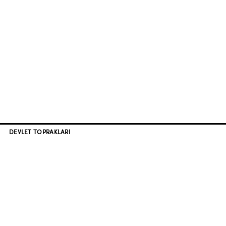
DEVLET TOPRAKLARI
BERLİN - CANLILAR ŞEHRİ
YENİ KURULUŞ