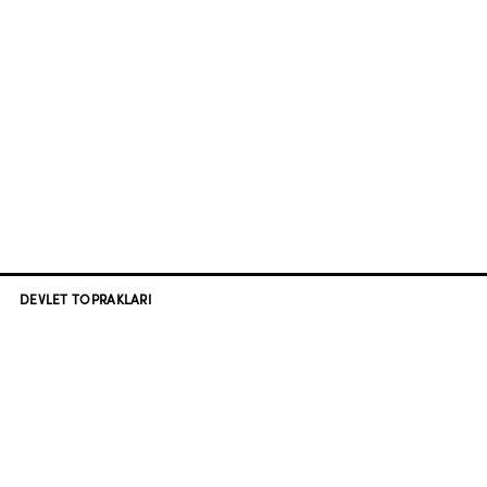
DEVLET TOPRAKLARI
BERLİN - CANLILAR ŞEHRİ
YENİ KURULUŞ